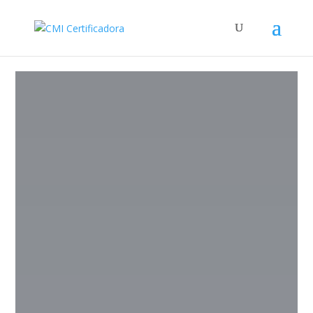
SOMOS UNA EMPRESA
100% MEXICANA
ACREDITADA POR LA
NMX-EC-17020-IMNC-
2014 ISO/IEC 17020:2012
A través de nuestro enfoque interdisciplinario, generamos
soluciones integrales.