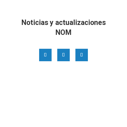
Noticias y actualizaciones
NOM
CMI: Excelencia Certificada en ISO 9001, ISO
37001 y Etiquetado Comercial Conforme a las