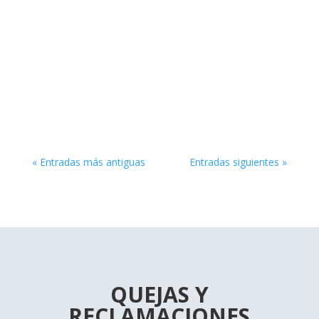
Paciente, ¿Es Culpa De La Máquina O Del
Doctor? Desde el 2020 se ha visto un
incremento en servicios como la telemedicina
debido al ahorro de tiempo y como una medida
para prevenir...
« Entradas más antiguas
Entradas siguientes »
QUEJAS Y
RECLAMACIONES