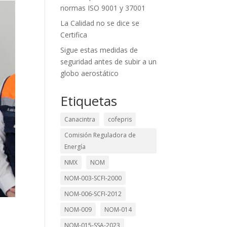
normas ISO 9001 y 37001
La Calidad no se dice se
Certifica
Sigue estas medidas de
seguridad antes de subir a un
globo aerostático
Etiquetas
Canacintra
cofepris
Comisión Reguladora de
Energía
NMX
NOM
NOM-003-SCFI-2000
NOM-006-SCFI-2012
NOM-009
NOM-014
NOM-015-SSA-2023