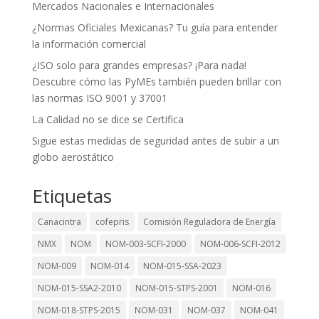
Mercados Nacionales e Internacionales
¿Normas Oficiales Mexicanas? Tu guía para entender
la información comercial
¿ISO solo para grandes empresas? ¡Para nada!
Descubre cómo las PyMEs también pueden brillar con
las normas ISO 9001 y 37001
La Calidad no se dice se Certifica
Sigue estas medidas de seguridad antes de subir a un
globo aerostático
Etiquetas
Canacintra
cofepris
Comisión Reguladora de Energía
NMX
NOM
NOM-003-SCFI-2000
NOM-006-SCFI-2012
NOM-009
NOM-014
NOM-015-SSA-2023
NOM-015-SSA2-2010
NOM-015-STPS-2001
NOM-016
NOM-018-STPS-2015
NOM-031
NOM-037
NOM-041