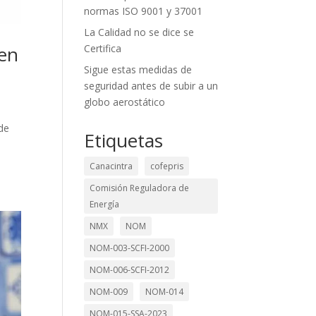
normas ISO 9001 y 37001
La Calidad no se dice se
Certifica
 en
Sigue estas medidas de
seguridad antes de subir a un
globo aerostático
de
Etiquetas
Canacintra
cofepris
Comisión Reguladora de
Energía
NMX
NOM
NOM-003-SCFI-2000
NOM-006-SCFI-2012
NOM-009
NOM-014
NOM-015-SSA-2023