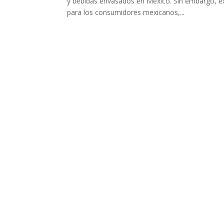
y bebidas envasados en México. Sin embargo, ex
para los consumidores mexicanos,...