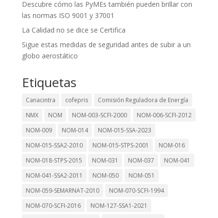
Descubre cómo las PyMEs también pueden brillar con
las normas ISO 9001 y 37001
La Calidad no se dice se Certifica
Sigue estas medidas de seguridad antes de subir a un
globo aerostático
Etiquetas
Canacintra
cofepris
Comisión Reguladora de Energía
NMX
NOM
NOM-003-SCFI-2000
NOM-006-SCFI-2012
NOM-009
NOM-014
NOM-015-SSA-2023
NOM-015-SSA2-2010
NOM-015-STPS-2001
NOM-016
NOM-018-STPS-2015
NOM-031
NOM-037
NOM-041
NOM-041-SSA2-2011
NOM-050
NOM-051
NOM-059-SEMARNAT-2010
NOM-070-SCFI-1994
NOM-070-SCFI-2016
NOM-127-SSA1-2021