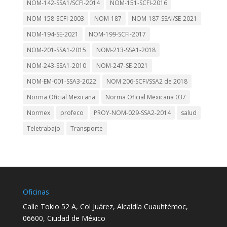
NOM-142-SSA1/SCFI-2014
NOM-151-SCFI-2016
NOM-158-SCFI-2003
NOM-187
NOM-187-SSAI/SE-2021
NOM-194-SE-2021
NOM-199-SCFI-2017
NOM-201-SSA1-2015
NOM-213-SSA1-2018
NOM-243-SSA1-2010
NOM-247-SE-2021
NOM-EM-001-SSA3-2022
NOM 206-SCFI/SSA2 de 2018
Norma Oficial Mexicana
Norma Oficial Mexicana 037
Normex
profeco
PROY-NOM-029-SSA2-2014
salud
Teletrabajo
Transporte
Oficinas
Calle Tokio 52 A, Col Juárez, Alcaldía Cuauhtémoc,
06600, Ciudad de México