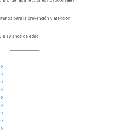
control de las infecciones nosocomiales
riterios para la prevención y atención
10 a 19 años de edad
to
to
to
to
to
to
to
to
to