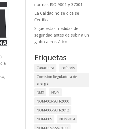
normas ISO 9001 y 37001
La Calidad no se dice se
Certifica
Sigue estas medidas de
seguridad antes de subir a un
globo aerostático
Etiquetas
)
 día
Canacintra
cofepris
so,
Comisión Reguladora de
Energía
NMX
NOM
NOM-003-SCFI-2000
NOM-006-SCFI-2012
NOM-009
NOM-014
NOM-015-SSA-2023